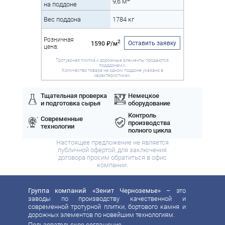
9,6 м
на поддоне
Вес поддона
1784 кг
Розничная
2
Оставить заявку
1590 ₽/м
цена:
Тротуарная плитка и дорожные элементы продаются
подддонами.
Количество товара на одном поддоне указано в
характеристиках.
Тщательная проверка
Немецкое
и подготовка сырья
оборудование
Контроль
Современные
производства
технологии
полного цикла
Настоящее предложение не является
публичной офертой, для заключения
договора просим обратиться в офис
компании.
Группа компаний «Зенит Черноземье»
– это
заводы по производству качественной и
современной тротурной плитки, бортового камня и
дорожных элементов по новейшим технологиям.
Пользовательское соглашение