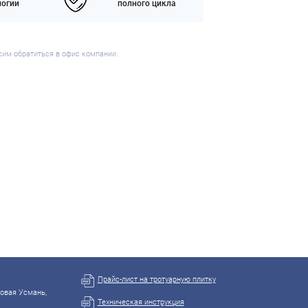
логии
полного цикла
сим обратиться в офис компании.
Прайс-лист на тротуарную плитку
Новая Усмань,
Техническая инструкция