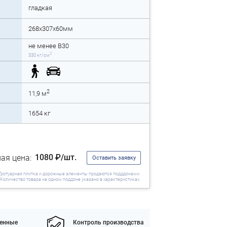
гладкая
268x307x60мм
не менее B30
2
330 кг/см
2
11,9 м
1654 кг
1080 ₽/шт.
ая цена:
Оставить заявку
Тротуарная плитка и дорожные элементы продаются подддонами.
Количество товара на одном поддоне указано в характеристиках.
енные
Контроль производства