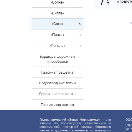
и подго
«Волна»
«Вилла»
Н
«Сота»
«Прага»
«Ригель»
Бордюры дорожные
и поребрики
Газонная решетка
Водоотводные лотки
Дорожные элементы
Тактильная плитка
Группа компаний «Зенит Черноземье»
– это
ООО
заводы по производству качественной и
3963
современной тротурной плитки, бортового
ул. 
камня и дорожных элементов по новейшим