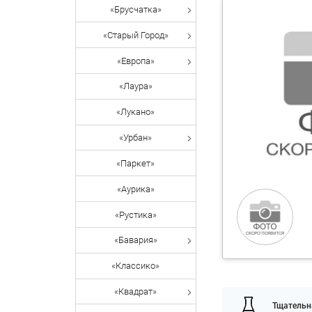
«Брусчатка»
«Старый Город»
«Европа»
«Лаура»
«Лукано»
«Урбан»
«Паркет»
«Аурика»
«Рустика»
«Бавария»
«Классико»
«Квадрат»
Тщательн