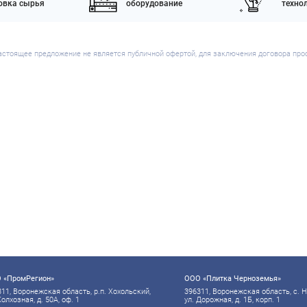
товка сырья
оборудование
техно
астоящее предложение не является публичной офертой, для заключения договора про
 «ПромРегион»
ООО «Плитка Черноземья»
11, Воронежская область, р.п. Хохольский,
396311, Воронежская область, с. 
Колхозная, д. 50А, оф. 1
ул. Дорожная, д. 1Б, корп. 1