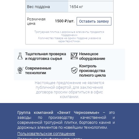
Вес поддона
1654 кг
Розничная
1500 ₽/шт.
Оставить заявку
цена:
Тротуарная плитка и дорожные элементы продаются
подддонами.
Количество товара на одном поддоне указано в
характеристиках.
Тщательная проверка
Немецкое
и подготовка сырья
оборудование
Контроль
Современные
производства
технологии
полного цикла
Настоящее предложение не является
публичной офертой, для заключения
договора просим обратиться в офис
компании.
Группа компаний «Зенит Черноземье»
– это
заводы по производству качественной и
современной тротурной плитки, бортового камня и
дорожных элементов по новейшим технологиям.
Пользовательское соглашение