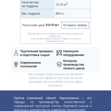
Количество
2
10,19 м
на поддоне
Вес поддона
895 кг
920 ₽/шт.
Розничная цена:
Оставить заявку
Тротуарная плитка и дорожные элементы продаются
подддонами.
Количество товара на одном поддоне указано в
характеристиках.
Тщательная проверка
Немецкое
и подготовка сырья
оборудование
Контроль
Современные
производства
технологии
полного цикла
Настоящее предложение не является
публичной офертой, для заключения
договора просим обратиться в офис
компании.
Группа компаний «Зенит Черноземье»
– это
заводы по производству качественной и
современной тротурной плитки, бортового камня и
дорожных элементов по новейшим технологиям.