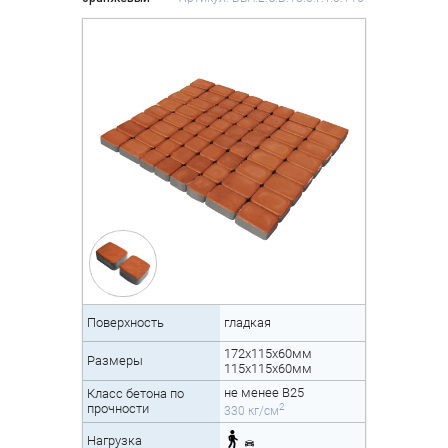
Поверхность
гладкая
172x115x60мм
Размеры
115x115x60мм
не менее B25
Класс бетона по
2
прочности
330 кг/см
Нагрузка