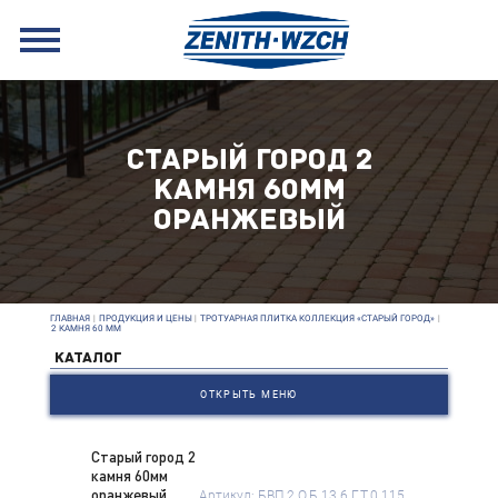
СТАРЫЙ ГОРОД 2
КАМНЯ 60ММ
ОРАНЖЕВЫЙ
ГЛАВНАЯ
|
ПРОДУКЦИЯ И ЦЕНЫ
|
ТРОТУАРНАЯ ПЛИТКА КОЛЛЕКЦИЯ «СТАРЫЙ ГОРОД»
|
2 КАМНЯ 60 ММ
КАТАЛОГ
ОТКРЫТЬ МЕНЮ
Старый город 2
камня 60мм
оранжевый
Артикул: БВП.2.О.Б.13.6.Г.Т.0.115