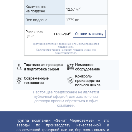
Количество
2
12,67 м
на поддоне
Вес поддона
1779 кг
Розничная
2
Оставить заявку
1160 ₽/м
цена:
Тротуарная плитка и дорожные элементы продаются
подддонами.
Количество товара на одном поддоне указано в
характеристиках.
Тщательная проверка
Немецкое
и подготовка сырья
оборудование
Контроль
Современные
производства
технологии
полного цикла
Настоящее предложение не является
публичной офертой, для заключения
договора просим обратиться в офис
компании.
Группа компаний «Зенит Черноземье»
– это
заводы по производству качественной и
современной тротурной плитки, бортового камня и