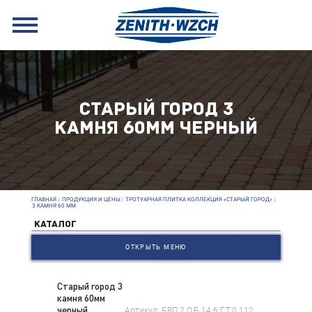
СТАРЫЙ ГОРОД 3
КАМНЯ 60ММ ЧЕРНЫЙ
ГЛАВНАЯ
|
ПРОДУКЦИЯ И ЦЕНЫ
|
ТРОТУАРНАЯ ПЛИТКА КОЛЛЕКЦИЯ «СТАРЫЙ ГОРОД»
|
3 КАМНЯ 60 ММ
КАТАЛОГ
ОТКРЫТЬ МЕНЮ
Старый город 3
камня 60мм
черный
Артикул: БВП.2.О.Б.14.6.Г.Т.0.112