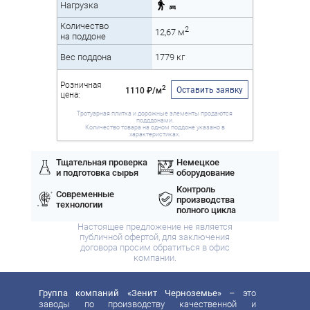
Нагрузка
Количество
2
12,67 м
на поддоне
Вес поддона
1779 кг
Розничная
2
Оставить заявку
1110 ₽/м
цена:
Тротуарная плитка и дорожные элементы продаются
подддонами.
Количество товара на одном поддоне указано в
характеристиках.
Тщательная проверка
Немецкое
и подготовка сырья
оборудование
Контроль
Современные
производства
технологии
полного цикла
Настоящее предложение не является
публичной офертой, для заключения
договора просим обратиться в офис
компании.
Группа компаний «Зенит Черноземье»
– это
заводы по производству качественной и