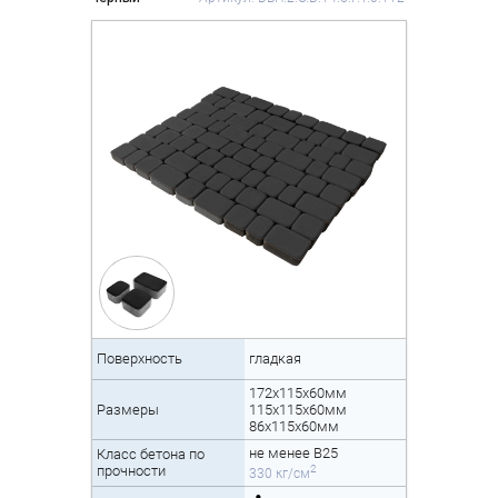
Поверхность
гладкая
172х115х60мм
Размеры
115х115х60мм
86х115х60мм
не менее B25
Класс бетона по
2
прочности
330 кг/см