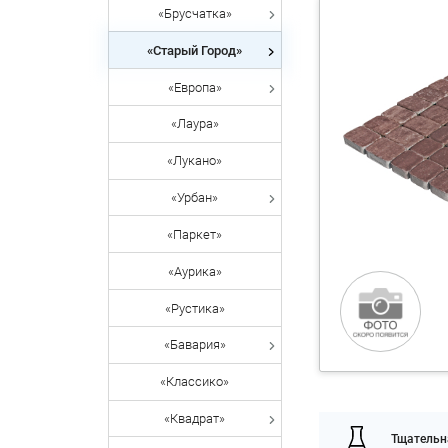
«Брусчатка»
«Старый Город»
«Европа»
«Лаура»
«Лукано»
«Урбан»
«Паркет»
«Аурика»
«Рустика»
«Бавария»
«Классико»
«Квадрат»
Тщательн