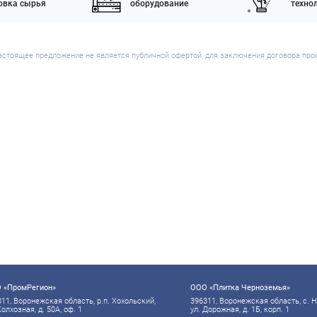
товка сырья
оборудование
техно
астоящее предложение не является публичной офертой, для заключения договора про
 «ПромРегион»
ООО «Плитка Черноземья»
11, Воронежская область, р.п. Хохольский,
396311, Воронежская область, с. 
Колхозная, д. 50А, оф. 1
ул. Дорожная, д. 1Б, корп. 1