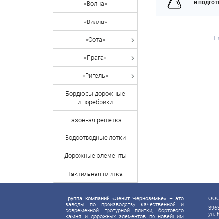
и подго
«Волна»
«Вилла»
Н
«Сота»
«Прага»
«Ригель»
Бордюры дорожные
и поребрики
Газонная решетка
Водоотводные лотки
Дорожные элементы
Тактильная плитка
Группа компаний «Зенит Черноземье»
– это
ООО
заводы по производству качественной и
3963
современной тротурной плитки, бортового
ул. 
камня и дорожных элементов по новейшим