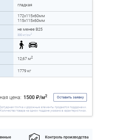
гладкая
172x115x60мм
115x115x60мм
не менее B25
2
330 кг/см
2
12,67 м
1779 кг
2
ная цена:
1500 ₽/м
Оставить заявку
Тротуарная плитка и дорожные элементы продаются подддонами.
Количество товара на одном поддоне указано в характеристиках.
енные
Контроль производства