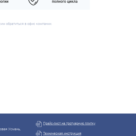
логии
полного цикла
сим обратиться в офис компании.
Прайс-лист на тротуарную плитку
Новая Усмань,
Техническая инструкция