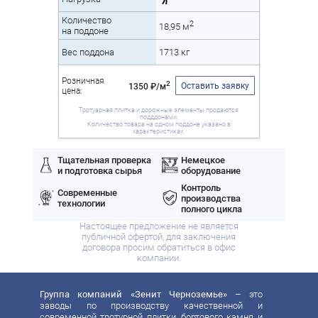
Количество
2
18,95 м
на поддоне
Вес поддона
1713 кг
Розничная
2
Оставить заявку
1350 ₽/м
цена:
Тротуарная плитка и дорожные элементы продаются
подддонами.
Количество товара на одном поддоне указано в
характеристиках.
Тщательная проверка
Немецкое
и подготовка сырья
оборудование
Контроль
Современные
производства
технологии
полного цикла
Настоящее предложение не является
публичной офертой, для заключения
договора просим обратиться в офис
компании.
Группа компаний «Зенит Черноземье»
– это
заводы по производству качественной и
современной тротурной плитки, бортового камня и