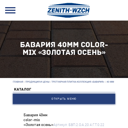
БАВАРИЯ 40ММ COLOR-
MIX «ЗОЛОТАЯ ОСЕНЬ»
ГЛАВНАЯ
|
ПРОДУКЦИЯ И ЦЕНЫ
|
ТРОТУАРНАЯ ПЛИТКА КОЛЛЕКЦИЯ «БАВАРИЯ»
|
40 ММ
КАТАЛОГ
ОТКРЫТЬ МЕНЮ
Бавария 40мм
color-mix
«Золотая осень»
Артикул: БВП.2.О.А.20.4.Г.Т.0.22