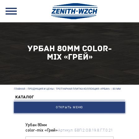
УРБАН 80ММ COLOR-
MIX «ГРЕЙ»
ГЛАВНАЯ
|
ПРОДУКЦИЯ И ЦЕНЫ
|
ТРОТУАРНАЯ ПЛИТКА КОЛЛЕКЦИЯ «УРБАН»
|
80 ММ
КАТАЛОГ
ОТКРЫТЬ МЕНЮ
Урбан 80мм
color-mix «Грей»
Артикул: БВП.2.О.В.19.8.Г.Т.0.21