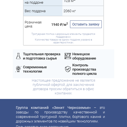
10,8 м
на поддоне
Вес поддона
2060 кг
Розничная
2
Оставить заявку
1940 ₽/м
цена:
Тротуарная плитка и дорожные элементы продаются
подддонами.
Количество товара на одном поддоне указано в
характеристиках.
Тщательная проверка
Немецкое
и подготовка сырья
оборудование
Контроль
Современные
производства
технологии
полного цикла
Настоящее предложение не является
публичной офертой, для заключения
договора просим обратиться в офис
компании.
Группа компаний «Зенит Черноземье»
– это
заводы по производству качественной и
современной тротурной плитки, бортового камня и
дорожных элементов по новейшим технологиям.
Пользовательское соглашение