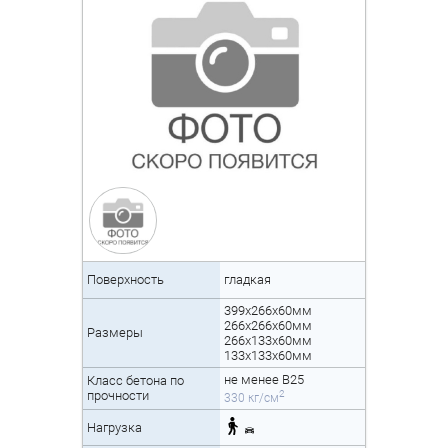
Поверхность
гладкая
399х266х60мм
266х266х60мм
Размеры
266х133х60мм
133х133х60мм
не менее B25
Класс бетона по
2
прочности
330 кг/см
Нагрузка