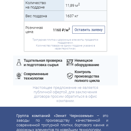
Количество
2
11,89 м
на поддоне
Вес поддона
1637 кг
Розничная
2
Оставить заявку
1160 ₽/м
цена:
Тротуарная плитка и дорожные элементы продаются
подддонами.
Количество товара на одном поддоне указано в
характеристиках.
Тщательная проверка
Немецкое
и подготовка сырья
оборудование
Контроль
Современные
производства
технологии
полного цикла
Настоящее предложение не является
публичной офертой, для заключения
договора просим обратиться в офис
компании.
Группа компаний «Зенит Черноземье»
– это
заводы по производству качественной и
современной тротурной плитки, бортового камня и
дорожных элементов по новейшим технологиям.