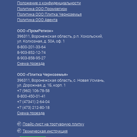
Положение о конфиденциальности
Политика ООО Промрегион
Политика ООО Плитка Черноземья
Политика ООО Авента
ООО «ПромРегион»
396311, Воронежская область, р.п. Хохольский,
ул. Колхозная, д. 50А, оф. 1
8-800-201-33-64
8-903-852-12-74
8-903-858-95-27
Схема проезда
ООО «Плитка Черноземья»
396311, Воронежская область, с. Новая Усмань,
ул. Дорожная, д. 1Б, корп. 1
+7 (960) 106-78-58‬
8-800-450-01-41
‪‪+7 (47341) 2-64-04
‪‪+7 (473) 212-80-18
Схема проезда
Прайс-лист на тротуарную плитку
Техническая инструкция