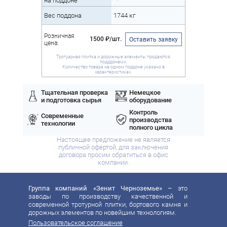
на поддоне
Вес поддона
1744 кг
Розничная
1500 ₽/шт.
Оставить заявку
цена:
Тротуарная плитка и дорожные элементы продаются
подддонами.
Количество товара на одном поддоне указано в
характеристиках.
Тщательная проверка
Немецкое
и подготовка сырья
оборудование
Контроль
Современные
производства
технологии
полного цикла
Настоящее предложение не является
публичной офертой, для заключения
договора просим обратиться в офис
компании.
Группа компаний «Зенит Черноземье»
– это
заводы по производству качественной и
современной тротурной плитки, бортового камня и
дорожных элементов по новейшим технологиям.
Пользовательское соглашение