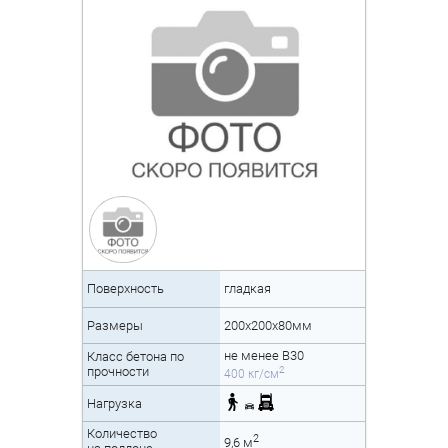
Поверхность
гладкая
Размеры
200x200x80мм
не менее B30
Класс бетона по
2
прочности
400 кг/см
Нагрузка
Количество
2
9,6 м