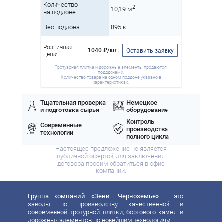
Количество
2
10,19 м
на поддоне
Вес поддона
895 кг
Розничная
1040 ₽/шт.
Оставить заявку
цена:
Тротуарная плитка и дорожные элементы продаются
подддонами.
Количество товара на одном поддоне указано в
характеристиках.
Тщательная проверка
Немецкое
и подготовка сырья
оборудование
Контроль
Современные
производства
технологии
полного цикла
Настоящее предложение не является
публичной офертой, для заключения
договора просим обратиться в офис
компании.
Группа компаний «Зенит Черноземье»
– это
заводы по производству качественной и
современной тротурной плитки, бортового камня и
дорожных элементов по новейшим технологиям.