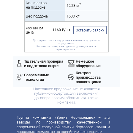
Количество
2
12,23 м
на поддоне
Вес поддона
1600 кг
Розничная
1160 ₽/шт.
Оставить заявку
цена:
Тротуарная плитка и дорожные элементы продаются
подддонами.
Количество товара на одном поддоне указано в
характеристиках.
Тщательная проверка
Немецкое
и подготовка сырья
оборудование
Контроль
Современные
производства
технологии
полного цикла
Настоящее предложение не является
публичной офертой, для заключения
договора просим обратиться в офис
компании.
Группа компаний «Зенит Черноземье»
– это
заводы по производству качественной и
современной тротурной плитки, бортового камня и
дорожных элементов по новейшим технологиям.