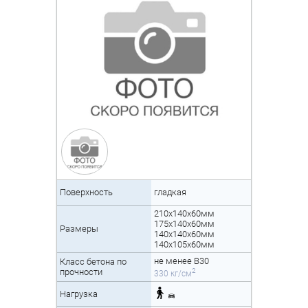
Поверхность
гладкая
210x140x60мм
175x140x60мм
Размеры
140x140x60мм
140x105x60мм
не менее B30
Класс бетона по
2
прочности
330 кг/см
Нагрузка