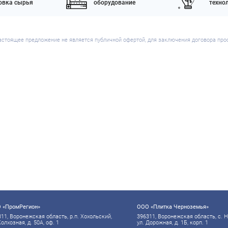
товка сырья
оборудование
техно
астоящее предложение не является публичной офертой, для заключения договора про
 «ПромРегион»
ООО «Плитка Черноземья»
11, Воронежская область, р.п. Хохольский,
396311, Воронежская область, с. 
Колхозная, д. 50А, оф. 1
ул. Дорожная, д. 1Б, корп. 1