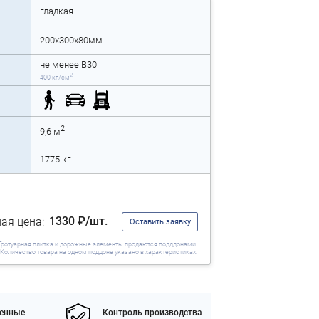
гладкая
200x300x80мм
не менее B30
2
400 кг/см
2
9,6 м
1775 кг
1330 ₽/шт.
ая цена:
Оставить заявку
Тротуарная плитка и дорожные элементы продаются подддонами.
Количество товара на одном поддоне указано в характеристиках.
енные
Контроль производства