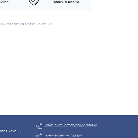
логии
полного цикла
сим обратиться в офис компании.
Прайс-лист на тротуарную плитку
Новая Усмань,
Техническая инструкция