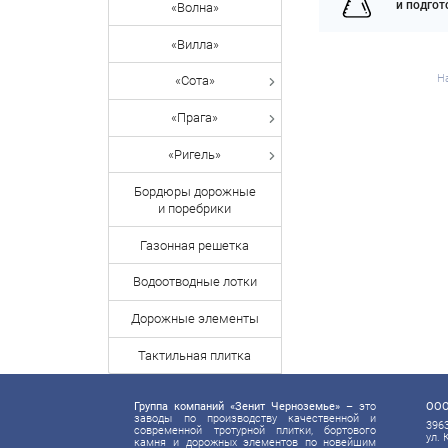
и подго
«Волна»
«Вилла»
Н
«Сота»
«Прага»
«Ригель»
Бордюры дорожные
и поребрики
Газонная решетка
Водоотводные лотки
Дорожные элементы
Тактильная плитка
Группа компаний «Зенит Черноземье»
– это
ООО
заводы по производству качественной и
3963
современной тротурной плитки, бортового
ул. 
камня и дорожных элементов по новейшим