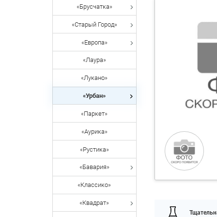
«Брусчатка»
«Старый Город»
«Европа»
«Лаура»
«Лукано»
«Урбан»
«Паркет»
«Аурика»
«Рустика»
«Бавария»
«Классико»
«Квадрат»
Тщательн